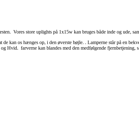
il festen. Vores store uplights på 1x15w kan bruges både inde og ude, s
t de kan os hænges op, i den øverste bøjle. . Lamperne står på en bekve
Hvid. farverne kan blandes med den medfølgende fjernbetjening, så den