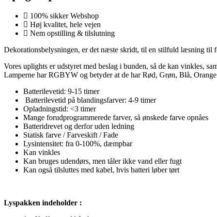
100% sikker Webshop
Høj kvalitet, hele vejen
Nem opstilling & tilslutning
Dekorationsbelysningen, er det næste skridt, til en stilfuld læsning t
Vores uplights er udstyret med beslag i bunden, så de kan vinkles, sam
Lamperne har RGBYW og betyder at de har Rød, Grøn, Blå, Orange og 
Batterilevetid: 9-15 timer
Batterilevetid på blandingsfarver: 4-9 timer
Opladningstid: <3 timer
Mange forudprogrammerede farver, så ønskede farve opnåes
Batteridrevet og derfor uden ledning
Statisk farve / Farveskift / Fade
Lysintensitet: fra 0-100%, dæmpbar
Kan vinkles
Kan bruges udendørs, men tåler ikke vand eller fugt
Kan også tilsluttes med kabel, hvis batteri løber tørt
Lyspakken indeholder :