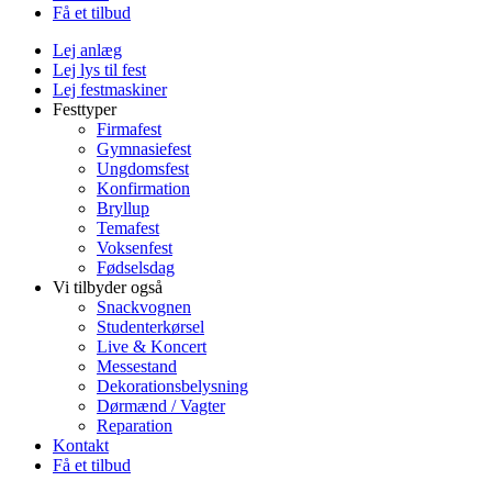
Få et tilbud
Lej anlæg
Lej lys til fest
Lej festmaskiner
Festtyper
Firmafest
Gymnasiefest
Ungdomsfest
Konfirmation
Bryllup
Temafest
Voksenfest
Fødselsdag
Vi tilbyder også
Snackvognen
Studenterkørsel
Live & Koncert
Messestand
Dekorationsbelysning
Dørmænd / Vagter
Reparation
Kontakt
Få et tilbud