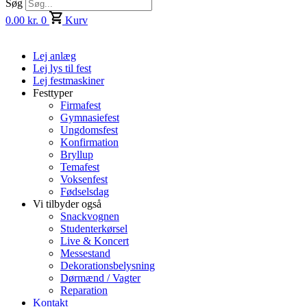
Søg
0.00
kr.
0
Kurv
Lej anlæg
Lej lys til fest
Lej festmaskiner
Festtyper
Firmafest
Gymnasiefest
Ungdomsfest
Konfirmation
Bryllup
Temafest
Voksenfest
Fødselsdag
Vi tilbyder også
Snackvognen
Studenterkørsel
Live & Koncert
Messestand
Dekorationsbelysning
Dørmænd / Vagter
Reparation
Kontakt