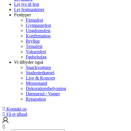
Lej lys til fest
Lej festmaskiner
Festtyper
Firmafest
Gymnasiefest
Ungdomsfest
Konfirmation
Bryllup
Temafest
Voksenfest
Fødselsdag
Vi tilbyder også
Snackvognen
Studenterkørsel
Live & Koncert
Messestand
Dekorationsbelysning
Dørmænd / Vagter
Reparation
Kontakt os
Få et tilbud