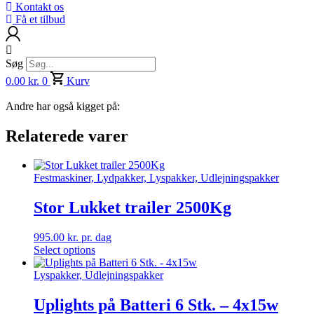
Kontakt os
Få et tilbud
Søg
0.00
kr.
0
Kurv
Andre har også kigget på:
Relaterede varer
Festmaskiner, Lydpakker, Lyspakker, Udlejningspakker
Stor Lukket trailer 2500Kg
995.00
kr.
pr. dag
Select options
Lyspakker, Udlejningspakker
Uplights på Batteri 6 Stk. – 4x15w