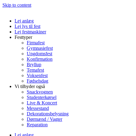
Skip to content
Lej anlæg
Lej lys til fest
Lej festmaskiner
Festtyper
Firmafest
Gymnasiefest
Ungdomsfest
Konfirmation
Bryllup
Temafest
Voksenfest
Fødselsdag
Vi tilbyder også
Snackvognen
Studenterkørsel
Live & Koncert
Messestand
Dekorationsbelysning
Dørmænd / Vagter
Reparation
Lej anlæg