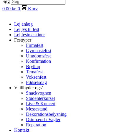
Søg
0.00
kr.
0
Kurv
Lej anlæg
Lej lys til fest
Lej festmaskiner
Festtyper
Firmafest
Gymnasiefest
Ungdomsfest
Konfirmation
Bryllup
Temafest
Voksenfest
Fødselsdag
Vi tilbyder også
Snackvognen
Studenterkørsel
Live & Koncert
Messestand
Dekorationsbelysning
Dørmænd / Vagter
Reparation
Kontakt