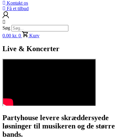
Kontakt os
Få et tilbud
Søg
0.00
kr.
0
Kurv
Live & Koncerter
Partyhouse levere skræddersyede
løsninger til musikeren og de større
bands.