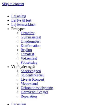
Skip to content
Lej anlæg
Lej lys til fest
Lej festmaskiner
Festtyper
Firmafest
Gymnasiefest
Ungdomsfest
Konfirmation
Bryllup
Temafest
Voksenfest
Fødselsdag
Vi tilbyder også
Snackvognen
Studenterkørsel
Live & Koncert
Messestand
Dekorationsbelysning
Dørmænd / Vagter
Reparation
Lej anlæg