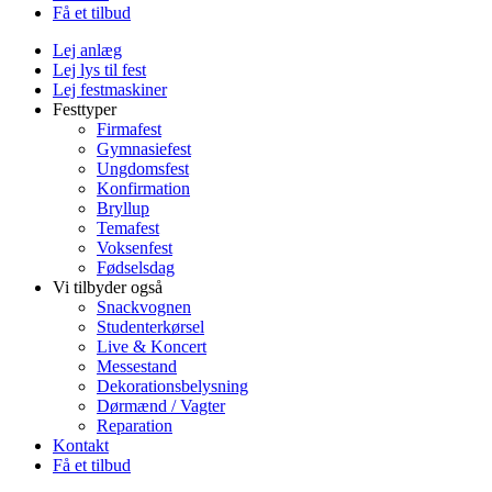
Få et tilbud
Lej anlæg
Lej lys til fest
Lej festmaskiner
Festtyper
Firmafest
Gymnasiefest
Ungdomsfest
Konfirmation
Bryllup
Temafest
Voksenfest
Fødselsdag
Vi tilbyder også
Snackvognen
Studenterkørsel
Live & Koncert
Messestand
Dekorationsbelysning
Dørmænd / Vagter
Reparation
Kontakt
Få et tilbud