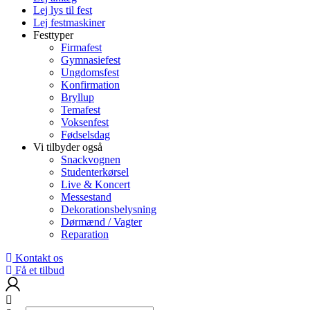
Lej lys til fest
Lej festmaskiner
Festtyper
Firmafest
Gymnasiefest
Ungdomsfest
Konfirmation
Bryllup
Temafest
Voksenfest
Fødselsdag
Vi tilbyder også
Snackvognen
Studenterkørsel
Live & Koncert
Messestand
Dekorationsbelysning
Dørmænd / Vagter
Reparation
Kontakt os
Få et tilbud