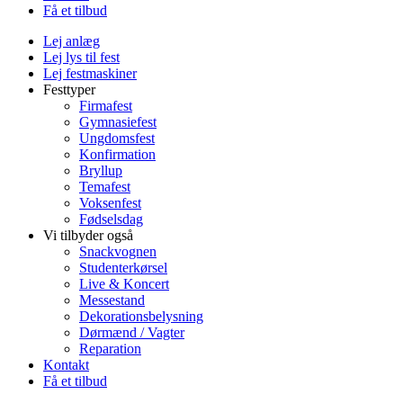
Få et tilbud
Lej anlæg
Lej lys til fest
Lej festmaskiner
Festtyper
Firmafest
Gymnasiefest
Ungdomsfest
Konfirmation
Bryllup
Temafest
Voksenfest
Fødselsdag
Vi tilbyder også
Snackvognen
Studenterkørsel
Live & Koncert
Messestand
Dekorationsbelysning
Dørmænd / Vagter
Reparation
Kontakt
Få et tilbud