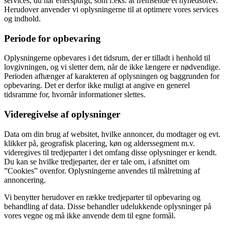
services, du har efterspurgt, som f.eks. at fremsende et nyhedsbrev.
Herudover anvender vi oplysningerne til at optimere vores services
og indhold.
Periode for opbevaring
Oplysningerne opbevares i det tidsrum, der er tilladt i henhold til
lovgivningen, og vi sletter dem, når de ikke længere er nødvendige.
Perioden afhænger af karakteren af oplysningen og baggrunden for
opbevaring. Det er derfor ikke muligt at angive en generel
tidsramme for, hvornår informationer slettes.
Videregivelse af oplysninger
Data om din brug af websitet, hvilke annoncer, du modtager og evt.
klikker på, geografisk placering, køn og alderssegment m.v.
videregives til tredjeparter i det omfang disse oplysninger er kendt.
Du kan se hvilke tredjeparter, der er tale om, i afsnittet om
”Cookies” ovenfor. Oplysningerne anvendes til målretning af
annoncering.
Vi benytter herudover en række tredjeparter til opbevaring og
behandling af data. Disse behandler udelukkende oplysninger på
vores vegne og må ikke anvende dem til egne formål.