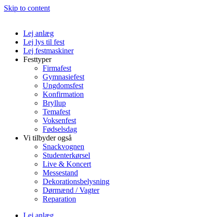
Skip to content
Lej anlæg
Lej lys til fest
Lej festmaskiner
Festtyper
Firmafest
Gymnasiefest
Ungdomsfest
Konfirmation
Bryllup
Temafest
Voksenfest
Fødselsdag
Vi tilbyder også
Snackvognen
Studenterkørsel
Live & Koncert
Messestand
Dekorationsbelysning
Dørmænd / Vagter
Reparation
Lej anlæg