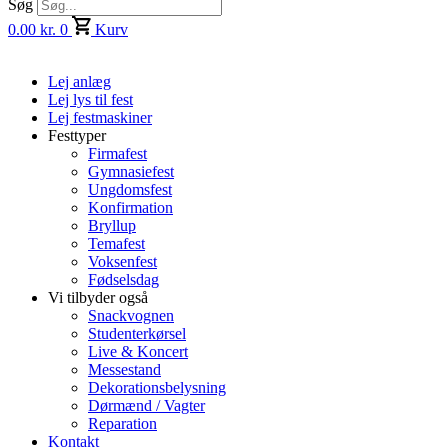
Søg
0.00
kr.
0
Kurv
Lej anlæg
Lej lys til fest
Lej festmaskiner
Festtyper
Firmafest
Gymnasiefest
Ungdomsfest
Konfirmation
Bryllup
Temafest
Voksenfest
Fødselsdag
Vi tilbyder også
Snackvognen
Studenterkørsel
Live & Koncert
Messestand
Dekorationsbelysning
Dørmænd / Vagter
Reparation
Kontakt