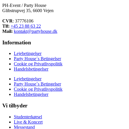
PH-Event / Party House
Glibstrupvej 35, 6600 Vejen
CVR
: 37776106
Tlf:
+45 23 88 63 22
Mail:
kontakt@partyhouse.dk
Information
Lejebetingelser
Party House´s Betingelser
Cookie og Privatlivspolitik
Handelsbetingelser
Lejebetingelser
Party House´s Betingelser
Cookie og Privatlivspolitik
Handelsbetingelser
Vi tilbyder
Studenterkørsel
Live & Koncert
Messestand