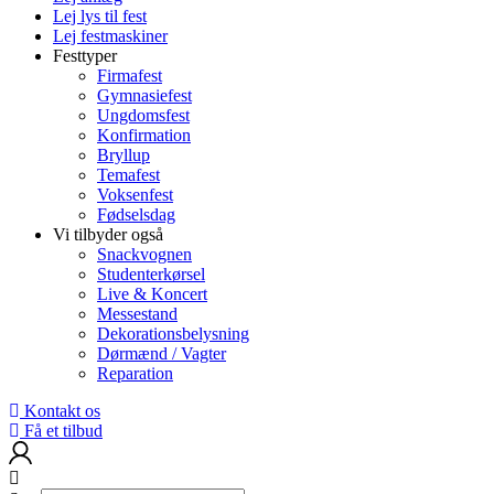
Lej lys til fest
Lej festmaskiner
Festtyper
Firmafest
Gymnasiefest
Ungdomsfest
Konfirmation
Bryllup
Temafest
Voksenfest
Fødselsdag
Vi tilbyder også
Snackvognen
Studenterkørsel
Live & Koncert
Messestand
Dekorationsbelysning
Dørmænd / Vagter
Reparation
Kontakt os
Få et tilbud