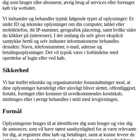
dig som bruger eller abonnent, øvrig brug af services eller foretager
køb via websitet.
Vi indsamler og behandler typisk følgende typer af oplysninger: Et
unikt ID og tekniske oplysninger om din computer, tablet eller
mobiltelefon, dit IP-nummer, geografisk placering, samt hvilke sider
du klikker på (interesser). I det omfang du selv giver eksplicit
samtykke hertil og selv indtaster informationerne behandles
desuden: Navn, telefonnummer, e-mail, adresse og
betalingsoplysninger. Det vil typisk være i forbindelse med
oprettelse af login eller ved køb.
Sikkerhed
Vi har truffet tekniske og organisatoriske foranstaltninger mod, at
dine oplysninger hændeligt eller ulovligt bliver slettet, offentliggjort,
fortabt, forringet eller kommer til uvedkommendes kendskab,
misbruges eller i øvrigt behandles i strid med lovgivningen.
Formål
Oplysningerne bruges til at identificere dig som bruger og vise dig
de annoncer, som vil have størst sandsynlighed for at være relevante
for dig, at registrere dine køb og betalinger, samt at kunne levere de