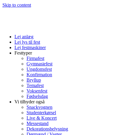
Skip to content
Lej anlæg
Lej lys til fest
Lej festmaskiner
Festtyper
Firmafest
Gymnasiefest
Ungdomsfest
Konfirmation
Bryllup
Temafest
Voksenfest
Fødselsdag
Vi tilbyder også
Snackvognen
Studenterkørsel
Live & Koncert
Messestand
Dekorationsbelysning
Dørmænd / Vagter