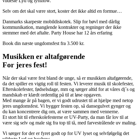
vildeste Lyd og lysshow.
Selv om det skal være stort, koster det ikke altid en formue…
Danmarks skarpeste mobildiskotek. Slip for bøvl med dårlig
kommunikation, manglende kontrakter og regninger der ikke
stemmer med det aftalte. Party House har 12 års erfaring
Book din næste ungdomsfest fra 3.500 kr.
Musikken er altafgørende
For jeres fest!
Når der skal være fest bland de unge, så er musikken altafgørende,
da det spiller en vigtig roll til festen. Vi leverer musik til skolefester,
Efterskolefester, fødselsdage, mm og sørger altid for at våres dj´s og
mandskab er klædt ordentlig på til at løse opgaven.
Med mange år på bagen, er vi godt udrustet til at hjælpe med netop
jeres ungdomsfest. Vi bygger festen op, så dansegulvet gynger og
du kan koncentrere dig om, at være sammen med vennerne.
Et stort hit til efterskolefesterne er UV-Party, da man får lov til at
være sig selv og male sig fra top til tå, med farvestrålende uv maling.
Vi sørger for der er fyret godt op for UV lyset og selvfølgelig det
vildeste Lyd og lysshow.