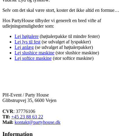
Selv om det skal være stort, koster det ikke altid en formue…
Hos PartyHouse tilbyder vi generelt en bred vifte af
udlejningsmuligheder som:
Lej højtalere
(højtalerpakke til mindre fester)
Lej lys til fest
(se udvalget af lyspakker)
Lej anlæg
(se udvalget af højtalerpakker)
Lej slushice maskine
(stor slushice maskine)
Lej softice maskine
(stor softice maskine)
PH-Event / Party House
Glibstrupvej 35, 6600 Vejen
CVR
: 37776106
Tlf:
+45 23 88 63 22
Mail:
kontakt@partyhouse.dk
Information