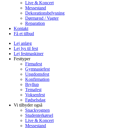
Live & Koncert
Messestand
Dekorationsbelysning
Dørmænd / Vagter
Reparation
Kontakt
Få et tilbud
Lej anlæg
Lej lys til fest
Lej festmaskiner
Festtyper
Firmafest
Gymnasiefest
Ungdomsfest
Konfirmation
Bryllup
Temafest
Voksenfest
Fødselsdag
Vi tilbyder også
Snackvognen
Studenterkørsel
Live & Koncert
Messestand