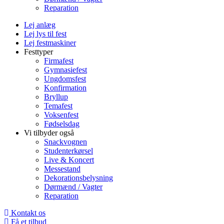
Reparation
Lej anlæg
Lej lys til fest
Lej festmaskiner
Festtyper
Firmafest
Gymnasiefest
Ungdomsfest
Konfirmation
Bryllup
Temafest
Voksenfest
Fødselsdag
Vi tilbyder også
Snackvognen
Studenterkørsel
Live & Koncert
Messestand
Dekorationsbelysning
Dørmænd / Vagter
Reparation
Kontakt os
Få et tilbud