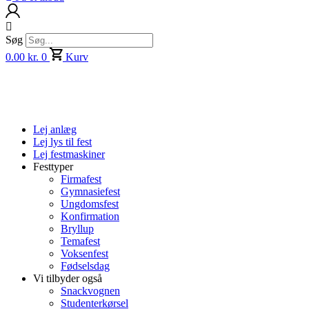
Søg
0.00
kr.
0
Kurv
Lej anlæg
Lej lys til fest
Lej festmaskiner
Festtyper
Firmafest
Gymnasiefest
Ungdomsfest
Konfirmation
Bryllup
Temafest
Voksenfest
Fødselsdag
Vi tilbyder også
Snackvognen
Studenterkørsel