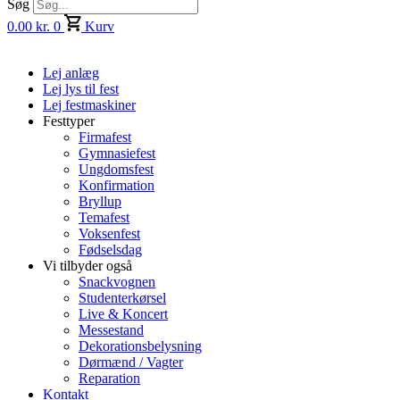
Søg
0.00
kr.
0
Kurv
Lej anlæg
Lej lys til fest
Lej festmaskiner
Festtyper
Firmafest
Gymnasiefest
Ungdomsfest
Konfirmation
Bryllup
Temafest
Voksenfest
Fødselsdag
Vi tilbyder også
Snackvognen
Studenterkørsel
Live & Koncert
Messestand
Dekorationsbelysning
Dørmænd / Vagter
Reparation
Kontakt