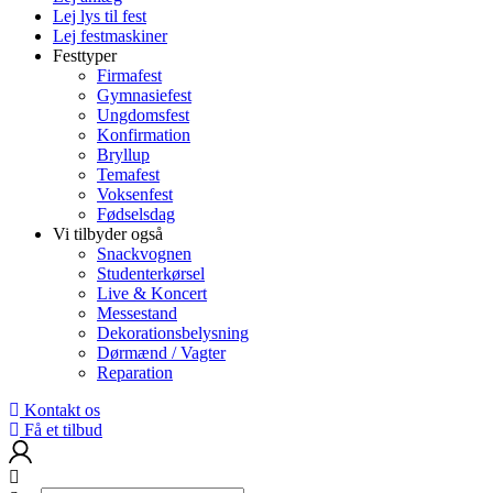
Lej lys til fest
Lej festmaskiner
Festtyper
Firmafest
Gymnasiefest
Ungdomsfest
Konfirmation
Bryllup
Temafest
Voksenfest
Fødselsdag
Vi tilbyder også
Snackvognen
Studenterkørsel
Live & Koncert
Messestand
Dekorationsbelysning
Dørmænd / Vagter
Reparation
Kontakt os
Få et tilbud