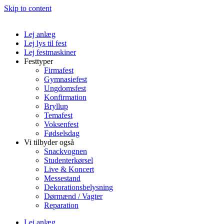
Skip to content
Lej anlæg
Lej lys til fest
Lej festmaskiner
Festtyper
Firmafest
Gymnasiefest
Ungdomsfest
Konfirmation
Bryllup
Temafest
Voksenfest
Fødselsdag
Vi tilbyder også
Snackvognen
Studenterkørsel
Live & Koncert
Messestand
Dekorationsbelysning
Dørmænd / Vagter
Reparation
Lej anlæg