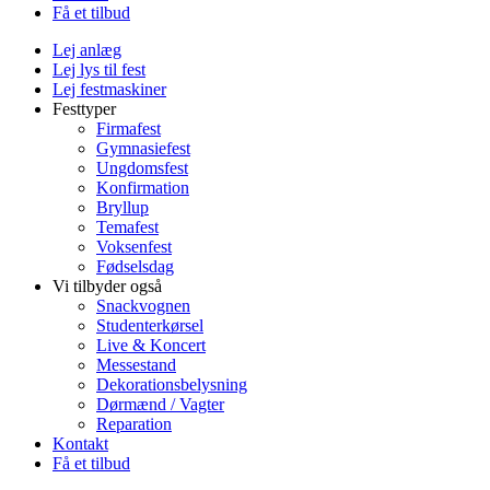
Få et tilbud
Lej anlæg
Lej lys til fest
Lej festmaskiner
Festtyper
Firmafest
Gymnasiefest
Ungdomsfest
Konfirmation
Bryllup
Temafest
Voksenfest
Fødselsdag
Vi tilbyder også
Snackvognen
Studenterkørsel
Live & Koncert
Messestand
Dekorationsbelysning
Dørmænd / Vagter
Reparation
Kontakt
Få et tilbud