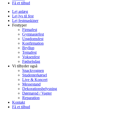
Få et tilbud
Lej anlæg
Lej lys til fest
Lej festmaskiner
Festtyper
Firmafest
Gymnasiefest
Ungdomsfest
Konfirmation
Bryllup
Temafest
Voksenfest
Fødselsdag
Vi tilbyder også
Snackvognen
Studenterkørsel
Live & Koncert
Messestand
Dekorationsbelysning
Dørmænd / Vagter
Reparation
Kontakt
Få et tilbud