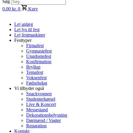
Søg
0.00
kr.
0
Kurv
Lej anlæg
Lej lys til fest
Lej festmaskiner
Festtyper
Firmafest
Gymnasiefest
Ungdomsfest
Konfirmation
Bryllup
Temafest
Voksenfest
Fødselsdag
Vi tilbyder også
Snackvognen
Studenterkørsel
Live & Koncert
Messestand
Dekorationsbelysning
Dørmænd / Vagter
Reparation
Kontakt