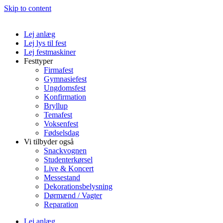
Skip to content
Lej anlæg
Lej lys til fest
Lej festmaskiner
Festtyper
Firmafest
Gymnasiefest
Ungdomsfest
Konfirmation
Bryllup
Temafest
Voksenfest
Fødselsdag
Vi tilbyder også
Snackvognen
Studenterkørsel
Live & Koncert
Messestand
Dekorationsbelysning
Dørmænd / Vagter
Reparation
Lej anlæg