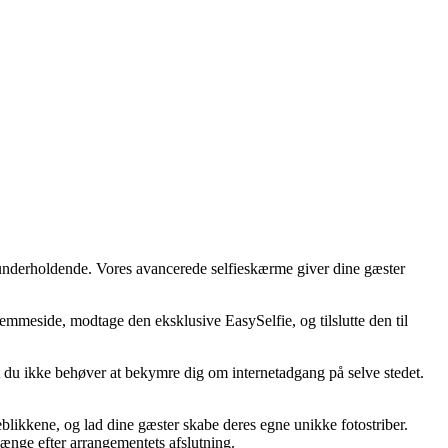
 underholdende. Vores avancerede selfieskærme giver dine gæster
jemmeside, modtage den eksklusive EasySelfie, og tilslutte den til
at du ikke behøver at bekymre dig om internetadgang på selve stedet.
likkene, og lad dine gæster skabe deres egne unikke fotostriber.
ænge efter arrangementets afslutning.