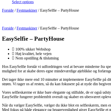
Select options
Forside
/
Festmaskiner
/ EasySelfie – PartyHouse
Forside
/
Festmaskiner
/ EasySelfie – PartyHouse
EasySelfie – PartyHouse
100% sikker Webshop
Høj kvalitet, hele vejen
Nem opstilling & tilslutning
Hos EasySelfie forstår vi udfordringen ved at bevare minderne fra sp
mulighed for at skabe deres egne mindeværdige øjeblikke og forlæng
Det tager ikke mere end 10 minutter at implementere EasySelfie på dit 
strøm. Vi tager os af resten, så du kan fokusere på at nyde din begive
Vores selfieskærme er ikke bare elegante og stilfulde, de er også uds
EasySelfie fungerer problemfrit overalt og skaber en ubesværet opleve
Når du vælger EasySelfie, vælger du ikke blot en selfieskærm, men en
Med fokus på både elegance og brugervenlighed giver EasySelfie et ny