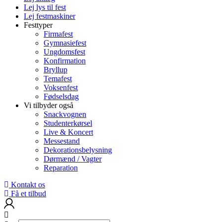
Lej lys til fest
Lej festmaskiner
Festtyper
Firmafest
Gymnasiefest
Ungdomsfest
Konfirmation
Bryllup
Temafest
Voksenfest
Fødselsdag
Vi tilbyder også
Snackvognen
Studenterkørsel
Live & Koncert
Messestand
Dekorationsbelysning
Dørmænd / Vagter
Reparation
Kontakt os
Få et tilbud