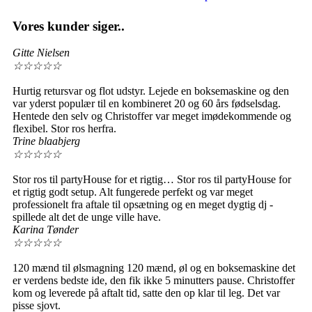
Vores kunder siger..
Gitte Nielsen
☆
☆
☆
☆
☆
Hurtig retursvar og flot udstyr. Lejede en boksemaskine og den
var yderst populær til en kombineret 20 og 60 års fødselsdag.
Hentede den selv og Christoffer var meget imødekommende og
flexibel. Stor ros herfra.
Trine blaabjerg
☆
☆
☆
☆
☆
Stor ros til partyHouse for et rigtig… Stor ros til partyHouse for
et rigtig godt setup. Alt fungerede perfekt og var meget
professionelt fra aftale til opsætning og en meget dygtig dj -
spillede alt det de unge ville have.
Karina Tønder
☆
☆
☆
☆
☆
120 mænd til ølsmagning 120 mænd, øl og en boksemaskine det
er verdens bedste ide, den fik ikke 5 minutters pause. Christoffer
kom og leverede på aftalt tid, satte den op klar til leg. Det var
pisse sjovt.