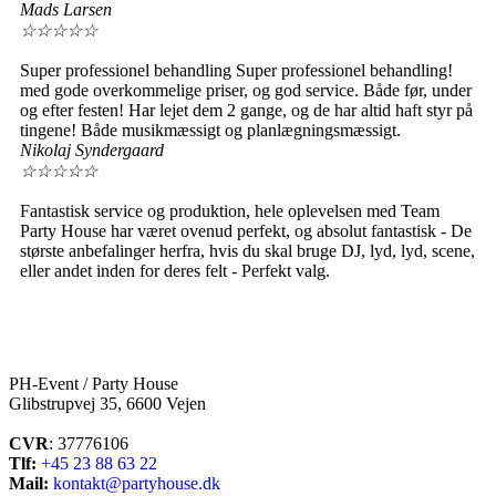
Mads Larsen
☆
☆
☆
☆
☆
Super professionel behandling Super professionel behandling!
med gode overkommelige priser, og god service. Både før, under
og efter festen! Har lejet dem 2 gange, og de har altid haft styr på
tingene! Både musikmæssigt og planlægningsmæssigt.
Nikolaj Syndergaard
☆
☆
☆
☆
☆
Fantastisk service og produktion, hele oplevelsen med Team
Party House har været ovenud perfekt, og absolut fantastisk - De
største anbefalinger herfra, hvis du skal bruge DJ, lyd, lyd, scene,
eller andet inden for deres felt - Perfekt valg.
PH-Event / Party House
Glibstrupvej 35, 6600 Vejen
CVR
: 37776106
Tlf:
+45 23 88 63 22
Mail:
kontakt@partyhouse.dk