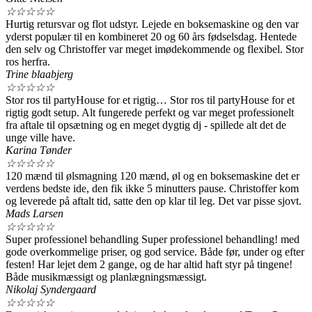
☆
☆
☆
☆
☆
Hurtig retursvar og flot udstyr. Lejede en boksemaskine og den var
yderst populær til en kombineret 20 og 60 års fødselsdag. Hentede
den selv og Christoffer var meget imødekommende og flexibel. Stor
ros herfra.
Trine blaabjerg
☆
☆
☆
☆
☆
Stor ros til partyHouse for et rigtig… Stor ros til partyHouse for et
rigtig godt setup. Alt fungerede perfekt og var meget professionelt
fra aftale til opsætning og en meget dygtig dj - spillede alt det de
unge ville have.
Karina Tønder
☆
☆
☆
☆
☆
120 mænd til ølsmagning 120 mænd, øl og en boksemaskine det er
verdens bedste ide, den fik ikke 5 minutters pause. Christoffer kom
og leverede på aftalt tid, satte den op klar til leg. Det var pisse sjovt.
Mads Larsen
☆
☆
☆
☆
☆
Super professionel behandling Super professionel behandling! med
gode overkommelige priser, og god service. Både før, under og efter
festen! Har lejet dem 2 gange, og de har altid haft styr på tingene!
Både musikmæssigt og planlægningsmæssigt.
Nikolaj Syndergaard
☆
☆
☆
☆
☆