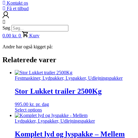
Kontakt os
Få et tilbud
Søg
0.00
kr.
0
Kurv
Andre har også kigget på:
Relaterede varer
Festmaskiner, Lydpakker, Lyspakker, Udlejningspakker
Stor Lukket trailer 2500Kg
995.00
kr.
pr. dag
Select options
Lydpakker, Lyspakker, Udlejningspakker
Komplet lyd og lyspakke – Mellem