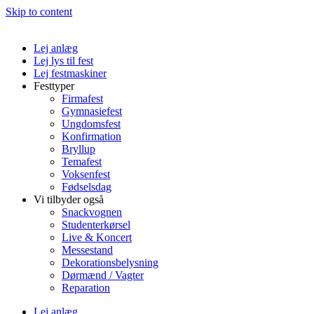
Skip to content
Lej anlæg
Lej lys til fest
Lej festmaskiner
Festtyper
Firmafest
Gymnasiefest
Ungdomsfest
Konfirmation
Bryllup
Temafest
Voksenfest
Fødselsdag
Vi tilbyder også
Snackvognen
Studenterkørsel
Live & Koncert
Messestand
Dekorationsbelysning
Dørmænd / Vagter
Reparation
Lej anlæg