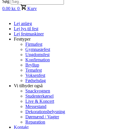
Søg
0.00
kr.
0
Kurv
Lej anlæg
Lej lys til fest
Lej festmaskiner
Festtyper
Firmafest
Gymnasiefest
Ungdomsfest
Konfirmation
Bryllup
Temafest
Voksenfest
Fødselsdag
Vi tilbyder også
Snackvognen
Studenterkørsel
Live & Koncert
Messestand
Dekorationsbelysning
Dørmænd / Vagter
Reparation
Kontakt