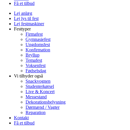
Få et tilbud
Lej anlæg
Lej lys til fest
Lej festmaskiner
Festtyper
Firmafest
Gymnasiefest
Ungdomsfest
Konfirmation
Bryllup
Temafest
Voksenfest
Fødselsdag
Vi tilbyder også
Snackvognen
Studenterkørsel
Live & Koncert
Messestand
Dekorationsbelysning
Dørmænd / Vagter
Reparation
Kontakt
Få et tilbud