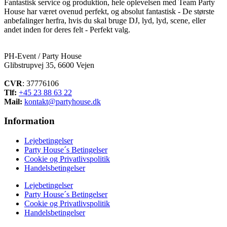
Fantastisk service og produktion, hele oplevelsen med Team Party
House har været ovenud perfekt, og absolut fantastisk - De største
anbefalinger herfra, hvis du skal bruge DJ, lyd, lyd, scene, eller
andet inden for deres felt - Perfekt valg.
PH-Event / Party House
Glibstrupvej 35, 6600 Vejen
CVR
: 37776106
Tlf:
+45 23 88 63 22
Mail:
kontakt@partyhouse.dk
Information
Lejebetingelser
Party House´s Betingelser
Cookie og Privatlivspolitik
Handelsbetingelser
Lejebetingelser
Party House´s Betingelser
Cookie og Privatlivspolitik
Handelsbetingelser