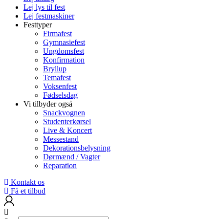
Lej lys til fest
Lej festmaskiner
Festtyper
Firmafest
Gymnasiefest
Ungdomsfest
Konfirmation
Bryllup
Temafest
Voksenfest
Fødselsdag
Vi tilbyder også
Snackvognen
Studenterkørsel
Live & Koncert
Messestand
Dekorationsbelysning
Dørmænd / Vagter
Reparation
Kontakt os
Få et tilbud