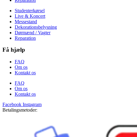
Reparation
Studenterkørsel
Live & Koncert
Messestand
Dekorationsbelysning
Dørmænd / Vagter
Reparation
Få hjælp
FAQ
Om os
Kontakt os
FAQ
Om os
Kontakt os
Facebook
Instagram
Betalingsmetoder: