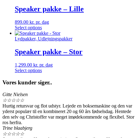
Speaker pakke – Lille
899.00
kr.
pr. dag
Select options
Lydpakker, Udlejningspakker
Speaker pakke – Stor
1,299.00
kr.
pr. dag
Select options
Vores kunder siger..
Gitte Nielsen
☆
☆
☆
☆
☆
Hurtig retursvar og flot udstyr. Lejede en boksemaskine og den var
yderst populær til en kombineret 20 og 60 års fødselsdag. Hentede
den selv og Christoffer var meget imødekommende og flexibel. Stor
ros herfra.
Trine blaabjerg
☆
☆
☆
☆
☆