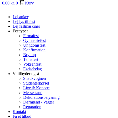
0.00
kr.
0
Kurv
Lej anlæg
Lej lys til fest
Lej festmaskiner
Festtyper
Firmafest
Gymnasiefest
Ungdomsfest
Konfirmation
Bryllup
Temafest
Voksenfest
Fødselsdag
Vi tilbyder også
Snackvognen
Studenterkørsel
Live & Koncert
Messestand
Dekorationsbelysning
Dørmænd / Vagter
Reparation
Kontakt
Få et tilbud