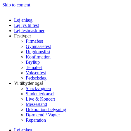
Skip to content
Lej anlæg
Lej lys til fest
Lej festmaskiner
Festtyper
Firmafest
Gymnasiefest
Ungdomsfest
Konfirmation
Bryllup
Temafest
Voksenfest
Fødselsdag
Vi tilbyder også
Snackvognen
Studenterkørsel
Live & Koncert
Messestand
Dekorationsbelysning
Dørmænd / Vagter
Reparation
Lej anlæg