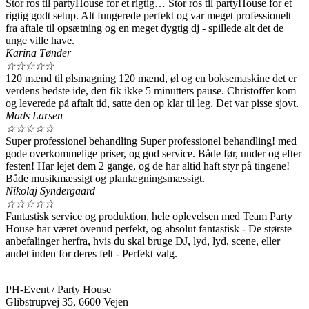
Stor ros til partyHouse for et rigtig… Stor ros til partyHouse for et
rigtig godt setup. Alt fungerede perfekt og var meget professionelt
fra aftale til opsætning og en meget dygtig dj - spillede alt det de
unge ville have.
Karina Tønder
☆
☆
☆
☆
☆
120 mænd til ølsmagning 120 mænd, øl og en boksemaskine det er
verdens bedste ide, den fik ikke 5 minutters pause. Christoffer kom
og leverede på aftalt tid, satte den op klar til leg. Det var pisse sjovt.
Mads Larsen
☆
☆
☆
☆
☆
Super professionel behandling Super professionel behandling! med
gode overkommelige priser, og god service. Både før, under og efter
festen! Har lejet dem 2 gange, og de har altid haft styr på tingene!
Både musikmæssigt og planlægningsmæssigt.
Nikolaj Syndergaard
☆
☆
☆
☆
☆
Fantastisk service og produktion, hele oplevelsen med Team Party
House har været ovenud perfekt, og absolut fantastisk - De største
anbefalinger herfra, hvis du skal bruge DJ, lyd, lyd, scene, eller
andet inden for deres felt - Perfekt valg.
PH-Event / Party House
Glibstrupvej 35, 6600 Vejen