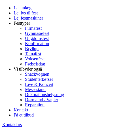
Lej anlæg
Lej lys til fest
Lej festmaskiner
Festtyper
Firmafest
Gymnasiefest
Ungdomsfest
Konfirmation
Bryllup
Temafest
Voksenfest
Fødselsdag
Vi tilbyder også
Snackvognen
Studenterkørsel
Live & Koncert
Messestand
Dekorationsbelysning
Dørmænd / Vagter
Reparation
Kontakt
Få et tilbud
Kontakt os