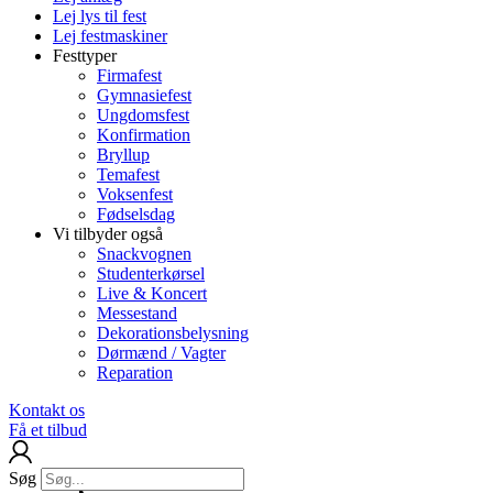
Lej lys til fest
Lej festmaskiner
Festtyper
Firmafest
Gymnasiefest
Ungdomsfest
Konfirmation
Bryllup
Temafest
Voksenfest
Fødselsdag
Vi tilbyder også
Snackvognen
Studenterkørsel
Live & Koncert
Messestand
Dekorationsbelysning
Dørmænd / Vagter
Reparation
Kontakt os
Få et tilbud
Søg