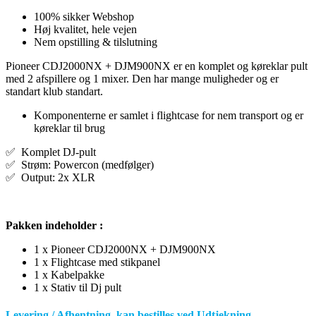
100% sikker Webshop
Høj kvalitet, hele vejen
Nem opstilling & tilslutning
Pioneer CDJ2000NX + DJM900NX er en komplet og køreklar pult
med 2 afspillere og 1 mixer. Den har mange muligheder og er
standart klub standart.
Komponenterne er samlet i flightcase for nem transport og er
køreklar til brug
✅ Komplet DJ-pult
✅ Strøm: Powercon (medfølger)
✅ Output: 2x XLR
Pakken indeholder :
1 x Pioneer CDJ2000NX + DJM900NX
1 x Flightcase med stikpanel
1 x Kabelpakke
1 x Stativ til Dj pult
Levering / Afhentning, kan bestilles ved Udtjekning.