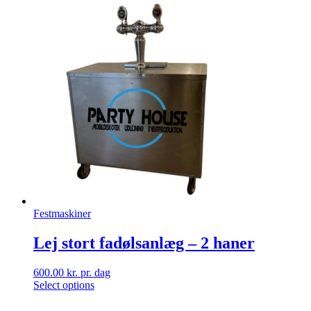
Festmaskiner
Lej stort fadølsanlæg – 2 haner
600.00
kr.
pr. dag
Select options