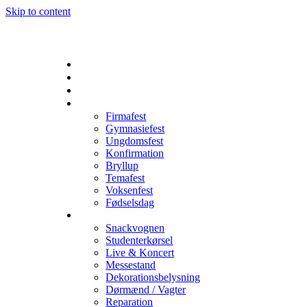
Skip to content
Lej anlæg
Lej lys til fest
Lej festmaskiner
Festtyper
Firmafest
Gymnasiefest
Ungdomsfest
Konfirmation
Bryllup
Temafest
Voksenfest
Fødselsdag
Vi tilbyder også
Snackvognen
Studenterkørsel
Live & Koncert
Messestand
Dekorationsbelysning
Dørmænd / Vagter
Reparation