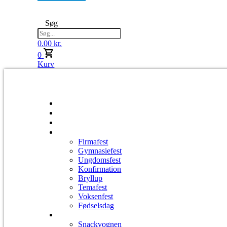
Søg
0.00
kr.
0
Kurv
Lej anlæg
Lej lys til fest
Lej festmaskiner
Festtyper
Firmafest
Gymnasiefest
Ungdomsfest
Konfirmation
Bryllup
Temafest
Voksenfest
Fødselsdag
Vi tilbyder også
Snackvognen