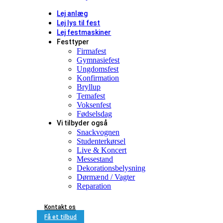
Lej anlæg
Lej lys til fest
Lej festmaskiner
Festtyper
Firmafest
Gymnasiefest
Ungdomsfest
Konfirmation
Bryllup
Temafest
Voksenfest
Fødselsdag
Vi tilbyder også
Snackvognen
Studenterkørsel
Live & Koncert
Messestand
Dekorationsbelysning
Dørmænd / Vagter
Reparation
Kontakt os
Få et tilbud