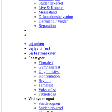
Studenterkørsel
Live & Koncert
Messestand
Dekorationsbelysning
Dørmænd / Vagter
Reparation
Kontakt
Få et tilbud
Lej anlæg
Lej lys til fest
Lej festmaskiner
Festtyper
Firmafest
Gymnasiefest
Ungdomsfest
Konfirmation
Bryllup
Temafest
Voksenfest
Fødselsdag
Vi tilbyder også
Snackvognen
Studenterkørsel