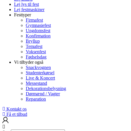
Lej lys til fest
Lej festmaskiner
Festtyper
Firmafest
Gymnasiefest
Ungdomsfest
Konfirmation
Bryllup
Temafest
Voksenfest
Fødselsdag
Vi tilbyder også
Snackvognen
Studenterkørsel
Live & Koncert
Messestand
Dekorationsbelysning
Dørmænd / Vagter
Reparation
Kontakt os
Få et tilbud