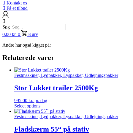
Kontakt os
Få et tilbud
Søg
0.00
kr.
0
Kurv
Andre har også kigget på:
Relaterede varer
Festmaskiner, Lydpakker, Lyspakker, Udlejningspakker
Stor Lukket trailer 2500Kg
995.00
kr.
pr. dag
Select options
Festmaskiner, Lydpakker, Lyspakker, Udlejningspakker
Fladskærm 55“ på stativ