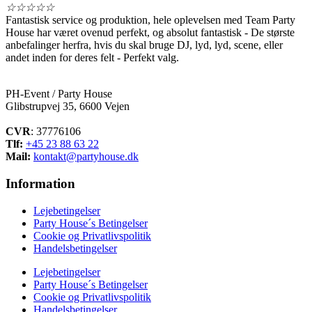
☆
☆
☆
☆
☆
Fantastisk service og produktion, hele oplevelsen med Team Party
House har været ovenud perfekt, og absolut fantastisk - De største
anbefalinger herfra, hvis du skal bruge DJ, lyd, lyd, scene, eller
andet inden for deres felt - Perfekt valg.
PH-Event / Party House
Glibstrupvej 35, 6600 Vejen
CVR
: 37776106
Tlf:
+45 23 88 63 22
Mail:
kontakt@partyhouse.dk
Information
Lejebetingelser
Party House´s Betingelser
Cookie og Privatlivspolitik
Handelsbetingelser
Lejebetingelser
Party House´s Betingelser
Cookie og Privatlivspolitik
Handelsbetingelser