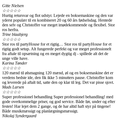
Gitte Nielsen
☆
☆
☆
☆
☆
Hurtig retursvar og flot udstyr. Lejede en boksemaskine og den var
yderst populær til en kombineret 20 og 60 års fødselsdag. Hentede
den selv og Christoffer var meget imødekommende og flexibel. Stor
ros herfra.
Trine blaabjerg
☆
☆
☆
☆
☆
Stor ros til partyHouse for et rigtig… Stor ros til partyHouse for et
rigtig godt setup. Alt fungerede perfekt og var meget professionelt
fra aftale til opsætning og en meget dygtig dj - spillede alt det de
unge ville have.
Karina Tønder
☆
☆
☆
☆
☆
120 mænd til ølsmagning 120 mænd, øl og en boksemaskine det er
verdens bedste ide, den fik ikke 5 minutters pause. Christoffer kom
og leverede på aftalt tid, satte den op klar til leg. Det var pisse sjovt.
Mads Larsen
☆
☆
☆
☆
☆
Super professionel behandling Super professionel behandling! med
gode overkommelige priser, og god service. Både før, under og efter
festen! Har lejet dem 2 gange, og de har altid haft styr på tingene!
Både musikmæssigt og planlægningsmæssigt.
Nikolaj Syndergaard