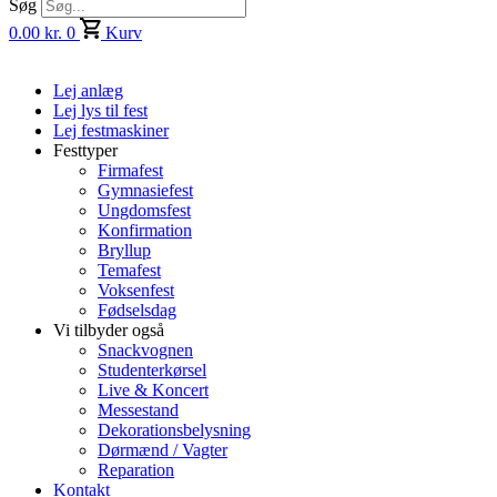
Søg
0.00
kr.
0
Kurv
Lej anlæg
Lej lys til fest
Lej festmaskiner
Festtyper
Firmafest
Gymnasiefest
Ungdomsfest
Konfirmation
Bryllup
Temafest
Voksenfest
Fødselsdag
Vi tilbyder også
Snackvognen
Studenterkørsel
Live & Koncert
Messestand
Dekorationsbelysning
Dørmænd / Vagter
Reparation
Kontakt