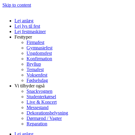
Skip to content
Lej anlæg
Lej lys til fest
Lej festmaskiner
Festtyper
Firmafest
Gymnasiefest
Ungdomsfest
Konfirmation
Bryllup
Temafest
Voksenfest
Fødselsdag
Vi tilbyder også
Snackvognen
Studenterkørsel
Live & Koncert
Messestand
Dekorationsbelysning
Dørmænd / Vagter
Reparation
Lej anlæg