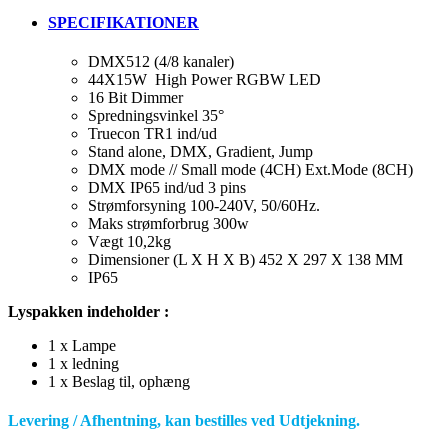
SPECIFIKATIONER
DMX512 (4/8 kanaler)
44X15W High Power RGBW LED
16 Bit Dimmer
Spredningsvinkel 35°
Truecon TR1 ind/ud
Stand alone, DMX, Gradient, Jump
DMX mode // Small mode (4CH) Ext.Mode (8CH)
DMX IP65 ind/ud 3 pins
Strømforsyning 100-240V, 50/60Hz.
Maks strømforbrug 300w
Vægt 10,2kg
Dimensioner (L X H X B) 452 X 297 X 138 MM
IP65
Lyspakken indeholder :
1 x Lampe
1 x ledning
1 x Beslag til, ophæng
Levering / Afhentning, kan bestilles ved Udtjekning.