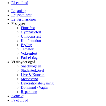
Få et tilbud
Lej anlæg
Lej lys til fest
Lej festmaskiner
Festtyper
Firmafest
Gymnasiefest
Ungdomsfest
Konfirmation
Bryllup
Temafest
Voksenfest
Fødselsdag
Vi tilbyder også
Snackvognen
Studenterkørsel
Live & Koncert
Messestand
Dekorationsbelysning
Dørmænd / Vagter
Reparation
Kontakt
Få et tilbud