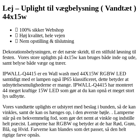
Lej – Uplight til vægbelysning ( Vandtæt )
44x15w
100% sikker Webshop
Høj kvalitet, hele vejen
Nem opstilling & tilslutning
Dekorationsbelysningen, er det næste skridt, til en stilfuld løsning til
festen. Vores store uplights på 4x15w kan bruges både inde og ude,
samt belyse både væge og træer.
IPWALL-Q4415 er en Wall wash med 44X15W RGBW LED
samtidigt med er lampen også IP65 klassificeret, dette betyder at
udnyttelsesmulighederne er mange. IPWALL-Q4415 har monteret
44 meget kraftige 15W LED som gør at du kan opnå et meget stort
lys udbytte.
Vores vandtætte uplights er udstyret med beslag i bunden, så de kan
vinkles, samt de kan os hænges op, i den øverste bøjle. . Lamperne
står på en bekvemmelig fod, som gør det nemt at vinkle og indstille
helt præcist. Lamperne har RGBW og betyder at de har Rød, Grøn,
Blå, og Hvid. Farverne kan blandes som det passer, så den helt
rigtige farve opnås.