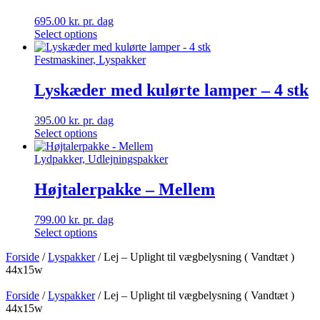
695.00
kr.
pr. dag
Select options
Festmaskiner, Lyspakker
Lyskæder med kulørte lamper – 4 stk
395.00
kr.
pr. dag
Select options
Lydpakker, Udlejningspakker
Højtalerpakke – Mellem
799.00
kr.
pr. dag
Select options
Forside
/
Lyspakker
/ Lej – Uplight til vægbelysning ( Vandtæt )
44x15w
Forside
/
Lyspakker
/ Lej – Uplight til vægbelysning ( Vandtæt )
44x15w