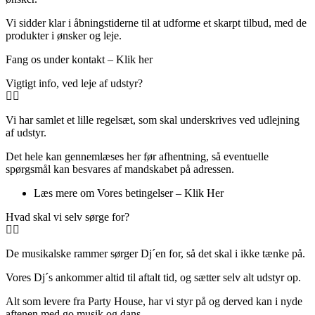
Vi sidder klar i åbningstiderne til at udforme et skarpt tilbud, med de
produkter i ønsker og leje.
Fang os under kontakt – Klik her
Vigtigt info, ved leje af udstyr?
Vi har samlet et lille regelsæt, som skal underskrives ved udlejning
af udstyr.
Det hele kan gennemlæses her før afhentning, så eventuelle
spørgsmål kan besvares af mandskabet på adressen.
Læs mere om Vores betingelser – Klik Her
Hvad skal vi selv sørge for?
De musikalske rammer sørger Dj´en for, så det skal i ikke tænke på.
Vores Dj´s ankommer altid til aftalt tid, og sætter selv alt udstyr op.
Alt som levere fra Party House, har vi styr på og derved kan i nyde
aftenen med go musik og dans.