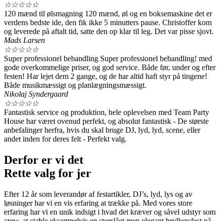
☆
☆
☆
☆
☆
120 mænd til ølsmagning 120 mænd, øl og en boksemaskine det er
verdens bedste ide, den fik ikke 5 minutters pause. Christoffer kom
og leverede på aftalt tid, satte den op klar til leg. Det var pisse sjovt.
Mads Larsen
☆
☆
☆
☆
☆
Super professionel behandling Super professionel behandling! med
gode overkommelige priser, og god service. Både før, under og efter
festen! Har lejet dem 2 gange, og de har altid haft styr på tingene!
Både musikmæssigt og planlægningsmæssigt.
Nikolaj Syndergaard
☆
☆
☆
☆
☆
Fantastisk service og produktion, hele oplevelsen med Team Party
House har været ovenud perfekt, og absolut fantastisk - De største
anbefalinger herfra, hvis du skal bruge DJ, lyd, lyd, scene, eller
andet inden for deres felt - Perfekt valg.
Derfor er vi det
Rette valg for jer
Efter 12 år som leverandør af festartikler, DJ’s, lyd, lys og av
løsninger har vi en vis erfaring at trække på. Med vores store
erfaring har vi en unik indsigt i hvad det kræver og såvel udstyr som
crew, at stable eksempelvis en storslået men elegant bryllupsfest på