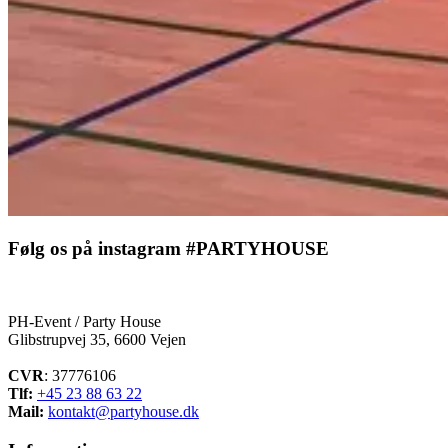
Følg os på instagram
#PARTYHOUSE
PH-Event / Party House
Glibstrupvej 35, 6600 Vejen
CVR
: 37776106
Tlf:
+45 23 88 63 22
Mail:
kontakt@partyhouse.dk