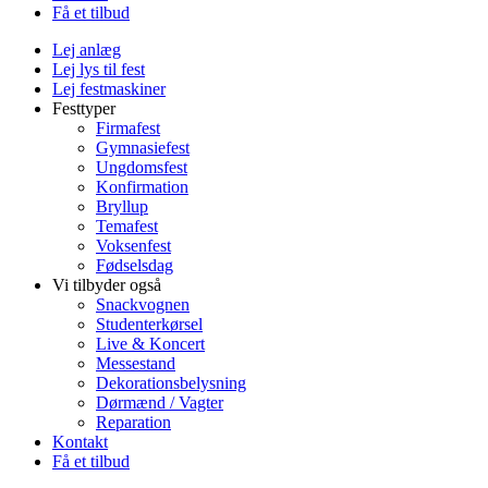
Få et tilbud
Lej anlæg
Lej lys til fest
Lej festmaskiner
Festtyper
Firmafest
Gymnasiefest
Ungdomsfest
Konfirmation
Bryllup
Temafest
Voksenfest
Fødselsdag
Vi tilbyder også
Snackvognen
Studenterkørsel
Live & Koncert
Messestand
Dekorationsbelysning
Dørmænd / Vagter
Reparation
Kontakt
Få et tilbud