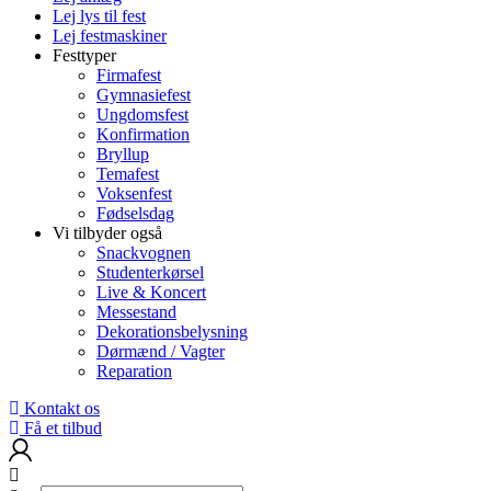
Lej lys til fest
Lej festmaskiner
Festtyper
Firmafest
Gymnasiefest
Ungdomsfest
Konfirmation
Bryllup
Temafest
Voksenfest
Fødselsdag
Vi tilbyder også
Snackvognen
Studenterkørsel
Live & Koncert
Messestand
Dekorationsbelysning
Dørmænd / Vagter
Reparation
Kontakt os
Få et tilbud