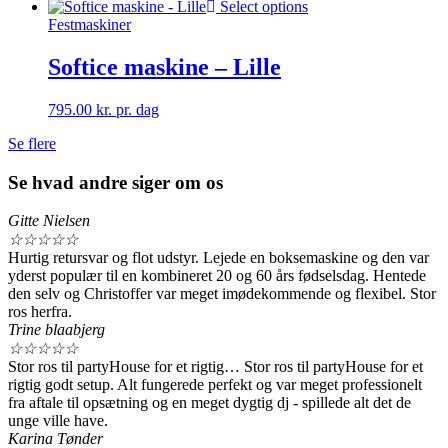
Select options
Festmaskiner
Softice maskine – Lille
795.00
kr.
pr. dag
Se flere
Se hvad andre siger om os
Gitte Nielsen
☆
☆
☆
☆
☆
Hurtig retursvar og flot udstyr. Lejede en boksemaskine og den var
yderst populær til en kombineret 20 og 60 års fødselsdag. Hentede
den selv og Christoffer var meget imødekommende og flexibel. Stor
ros herfra.
Trine blaabjerg
☆
☆
☆
☆
☆
Stor ros til partyHouse for et rigtig… Stor ros til partyHouse for et
rigtig godt setup. Alt fungerede perfekt og var meget professionelt
fra aftale til opsætning og en meget dygtig dj - spillede alt det de
unge ville have.
Karina Tønder