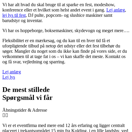
Vi har alt hvad du skal bruge til at sparke en fest, modeshow,
konference eller et hvilket som helst andet event i gang.
Lej anlæg
,
lej lys til fest
, DJ pulte, popcorn- og slushice maskiner samt
barudstyr og inventar.
Vi har os hoppeborge, boksemaskiner, skydevogn og meget mere….
Fleksibilitet er en mærkesag, og du kan til en hver tid få et
uforpligtende tilbud på netop det udstyr eller det fest tilbehør du
søger. Mangler du noget som du ikke kan finde på vores side, er du
velkommen til at tage fat i os – vi kan skaffe det meste. Kontakt os
og få svar, vejledning og sparring.
Lej anlæg
Lej lys
De mest stillede
Spørgsmål vi får
Åbningstider & Adresse
Vi er et eventfirma med mere end 12 års erfaring og ligger centralt
placeret i trekantsområdet 15 min fra Kolding, i en lille landsby, ved