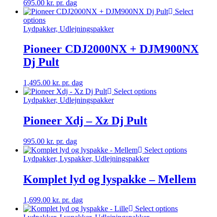
695.00
kr.
pr. dag
Select
options
Lydpakker, Udlejningspakker
Pioneer CDJ2000NX + DJM900NX
Dj Pult
1,495.00
kr.
pr. dag
Select options
Lydpakker, Udlejningspakker
Pioneer Xdj – Xz Dj Pult
995.00
kr.
pr. dag
Select options
Lydpakker, Lyspakker, Udlejningspakker
Komplet lyd og lyspakke – Mellem
1,699.00
kr.
pr. dag
Select options