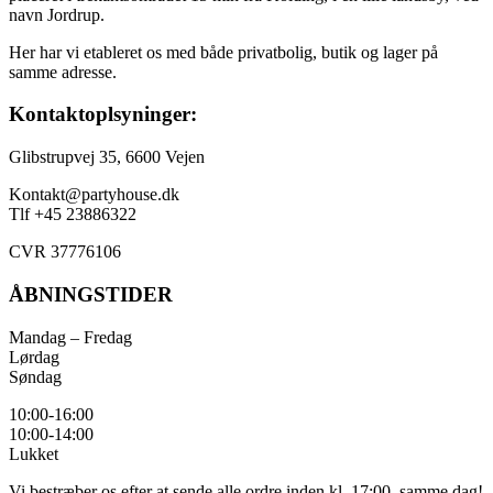
navn Jordrup.
Her har vi etableret os med både privatbolig, butik og lager på
samme adresse.
Kontaktoplsyninger:
Glibstrupvej 35, 6600 Vejen
Kontakt@partyhouse.dk
Tlf +45 23886322
CVR 37776106
ÅBNINGSTIDER
Mandag – Fredag
Lørdag
Søndag
10:00-16:00
10:00-14:00
Lukket
Vi bestræber os efter at sende alle ordre inden kl. 17:00, samme dag!