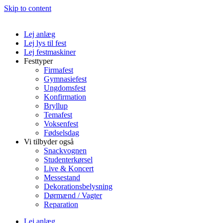
Skip to content
Lej anlæg
Lej lys til fest
Lej festmaskiner
Festtyper
Firmafest
Gymnasiefest
Ungdomsfest
Konfirmation
Bryllup
Temafest
Voksenfest
Fødselsdag
Vi tilbyder også
Snackvognen
Studenterkørsel
Live & Koncert
Messestand
Dekorationsbelysning
Dørmænd / Vagter
Reparation
Lej anlæg