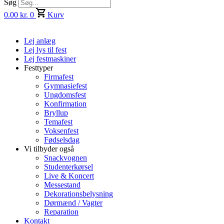
Søg
0.00
kr.
0
Kurv
Lej anlæg
Lej lys til fest
Lej festmaskiner
Festtyper
Firmafest
Gymnasiefest
Ungdomsfest
Konfirmation
Bryllup
Temafest
Voksenfest
Fødselsdag
Vi tilbyder også
Snackvognen
Studenterkørsel
Live & Koncert
Messestand
Dekorationsbelysning
Dørmænd / Vagter
Reparation
Kontakt