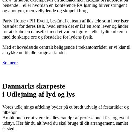
benende – eller hvordan en konference PA løsning bliver stringent
og anonym, men vellydende og simpel i brug.
Party House / PH Event, består af et team af ildsjæle som hver især
brænder for deres fælt, hvad enten det er DJ’en som lever og ånder
for at skabe en dansefest med et varieret gulv – eller lydteknikeren
med de skarpe øre og forståelse for lydens fysik.
Med et hovedsæde centralt beliggende i trekantområdet, er vi klar til
at rykke ud til alle kroge af landet.
Se mere
Danmarks skarpeste
i Udlejning af lyd og lys
Vores udlejnings afdeling byder på et bredt udvalg af festartikler og
tilbehør.
Ambitionen er at være totalleverandør af professionelt fest og event
udstyr. Her får du alt hvad du skal bruge til dit arrangement, samlet
ét sted.