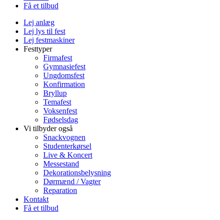
Få et tilbud
Lej anlæg
Lej lys til fest
Lej festmaskiner
Festtyper
Firmafest
Gymnasiefest
Ungdomsfest
Konfirmation
Bryllup
Temafest
Voksenfest
Fødselsdag
Vi tilbyder også
Snackvognen
Studenterkørsel
Live & Koncert
Messestand
Dekorationsbelysning
Dørmænd / Vagter
Reparation
Kontakt
Få et tilbud