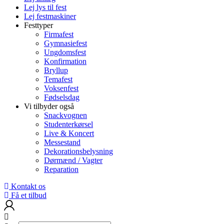
Lej lys til fest
Lej festmaskiner
Festtyper
Firmafest
Gymnasiefest
Ungdomsfest
Konfirmation
Bryllup
Temafest
Voksenfest
Fødselsdag
Vi tilbyder også
Snackvognen
Studenterkørsel
Live & Koncert
Messestand
Dekorationsbelysning
Dørmænd / Vagter
Reparation
Kontakt os
Få et tilbud