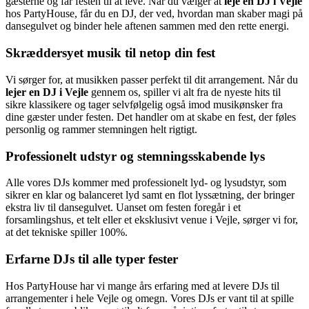
gæsterne og får festen til at leve. Når du vælger at
leje en DJ i Vejle
hos PartyHouse, får du en DJ, der ved, hvordan man skaber magi på
dansegulvet og binder hele aftenen sammen med den rette energi.
Skræddersyet musik til netop din fest
Vi sørger for, at musikken passer perfekt til dit arrangement. Når du
lejer en DJ i Vejle
gennem os, spiller vi alt fra de nyeste hits til
sikre klassikere og tager selvfølgelig også imod musikønsker fra
dine gæster under festen. Det handler om at skabe en fest, der føles
personlig og rammer stemningen helt rigtigt.
Professionelt udstyr og stemningsskabende lys
Alle vores DJs kommer med professionelt lyd- og lysudstyr, som
sikrer en klar og balanceret lyd samt en flot lyssætning, der bringer
ekstra liv til dansegulvet. Uanset om festen foregår i et
forsamlingshus, et telt eller et eksklusivt venue i Vejle, sørger vi for,
at det tekniske spiller 100%.
Erfarne DJs til alle typer fester
Hos PartyHouse har vi mange års erfaring med at levere DJs til
arrangementer i hele Vejle og omegn. Vores DJs er vant til at spille