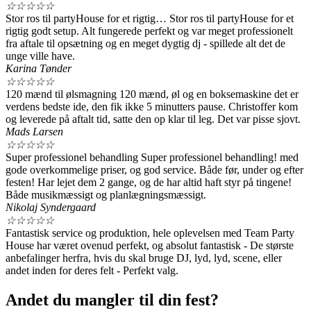
☆
☆
☆
☆
☆
Stor ros til partyHouse for et rigtig… Stor ros til partyHouse for et
rigtig godt setup. Alt fungerede perfekt og var meget professionelt
fra aftale til opsætning og en meget dygtig dj - spillede alt det de
unge ville have.
Karina Tønder
☆
☆
☆
☆
☆
120 mænd til ølsmagning 120 mænd, øl og en boksemaskine det er
verdens bedste ide, den fik ikke 5 minutters pause. Christoffer kom
og leverede på aftalt tid, satte den op klar til leg. Det var pisse sjovt.
Mads Larsen
☆
☆
☆
☆
☆
Super professionel behandling Super professionel behandling! med
gode overkommelige priser, og god service. Både før, under og efter
festen! Har lejet dem 2 gange, og de har altid haft styr på tingene!
Både musikmæssigt og planlægningsmæssigt.
Nikolaj Syndergaard
☆
☆
☆
☆
☆
Fantastisk service og produktion, hele oplevelsen med Team Party
House har været ovenud perfekt, og absolut fantastisk - De største
anbefalinger herfra, hvis du skal bruge DJ, lyd, lyd, scene, eller
andet inden for deres felt - Perfekt valg.
Andet du mangler til din fest?