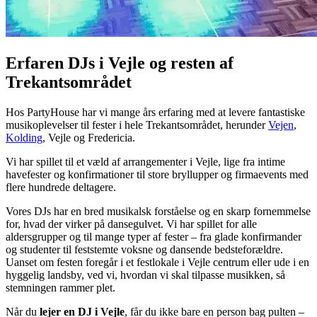
Erfaren DJs i Vejle og resten af
Trekantsområdet
Hos PartyHouse har vi mange års erfaring med at levere fantastiske
musikoplevelser til fester i hele Trekantsområdet, herunder
Vejen
,
Kolding
, Vejle og Fredericia.
Vi har spillet til et væld af arrangementer i Vejle, lige fra intime
havefester og konfirmationer til store bryllupper og firmaevents med
flere hundrede deltagere.
Vores DJs har en bred musikalsk forståelse og en skarp fornemmelse
for, hvad der virker på dansegulvet. Vi har spillet for alle
aldersgrupper og til mange typer af fester – fra glade konfirmander
og studenter til feststemte voksne og dansende bedsteforældre.
Uanset om festen foregår i et festlokale i Vejle centrum eller ude i en
hyggelig landsby, ved vi, hvordan vi skal tilpasse musikken, så
stemningen rammer plet.
Når du
lejer en DJ i Vejle
, får du ikke bare en person bag pulten –