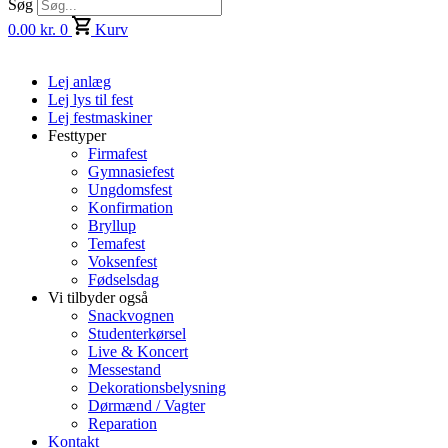
Søg
0.00
kr.
0
Kurv
Lej anlæg
Lej lys til fest
Lej festmaskiner
Festtyper
Firmafest
Gymnasiefest
Ungdomsfest
Konfirmation
Bryllup
Temafest
Voksenfest
Fødselsdag
Vi tilbyder også
Snackvognen
Studenterkørsel
Live & Koncert
Messestand
Dekorationsbelysning
Dørmænd / Vagter
Reparation
Kontakt