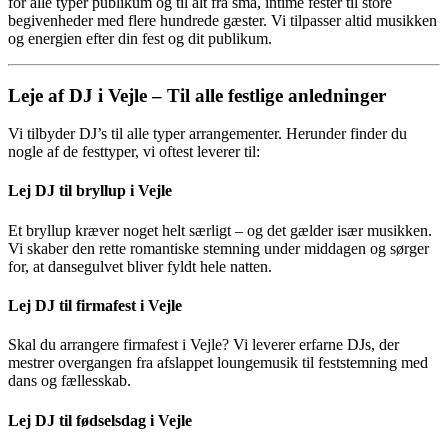
for alle typer publikum og til alt fra små, intime fester til store
begivenheder med flere hundrede gæster. Vi tilpasser altid musikken
og energien efter din fest og dit publikum.
Leje af DJ i Vejle – Til alle festlige anledninger
Vi tilbyder DJ’s til alle typer arrangementer. Herunder finder du
nogle af de festtyper, vi oftest leverer til:
Lej DJ til bryllup i Vejle
Et bryllup kræver noget helt særligt – og det gælder især musikken.
Vi skaber den rette romantiske stemning under middagen og sørger
for, at dansegulvet bliver fyldt hele natten.
Lej DJ til firmafest i Vejle
Skal du arrangere firmafest i Vejle? Vi leverer erfarne DJs, der
mestrer overgangen fra afslappet loungemusik til feststemning med
dans og fællesskab.
Lej DJ til fødselsdag i Vejle