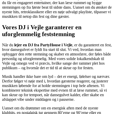
du får en engageret entertainer, der kan læse rummet og bygge
stemningen op fra første beat til sidste dans. Uanset om du ønsker de
nyeste hits, retroklassikere eller en nøje udvalgt playliste, tilpasser vi
musikken til netop din fest og dine gæster.
Vores DJ i Vejle garanterer en
uforglemmelig feststemning
Når du
lejer en DJ fra PartyHouse i Vejle
, er du garanteret en fest,
hvor dansegulvet er fyldt fra start til slut. Vi ved, hvordan man
opbygger den rette stemning og skaber en atmosfære, der føles både
personlig og uforglemmelig. Med vores solide lokalkendskab til
Vejle og omegn ved vi præcis, hvilke sange der rammer plet hos
publikum – og hvornår det er tid til at skrue op for festen.
Musik handler ikke bare om lyd – det er energi, følelser og nærvær.
Derfor følger vi nøje med i, hvordan gæsterne reagerer, og justerer
musikken løbende for at holde stemningen i top hele aftenen. Vi
kombinerer teknisk ekspertise med evnen til at læse rummet, så vi
kan skrue op for tempoet, når dansegulvet kalder, eller skabe en
afslappet vibe under middagen og i pauserne.
Uanset om du drømmer om en energisk aften med de nyeste
klubhits, en nostalgisk tur gennem 80’erne og 90’erne eller en