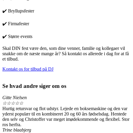
✔️ Bryllupsfester
✔️ Firmafester
✔️ Større events
Skal DIN fest være den, som dine venner, familie og kollegaer vil
snakke om de næste mange år? Så kontakt os allerede i dag for at få
et tilbud.
Kontakt os for tilbud på DJ
Se hvad andre siger om os
Gitte Nielsen
☆
☆
☆
☆
☆
Hurtig retursvar og flot udstyr. Lejede en boksemaskine og den var
yderst populær til en kombineret 20 og 60 års fødselsdag. Hentede
den selv og Christoffer var meget imødekommende og flexibel. Stor
ros herfra.
Trine blaabjerg