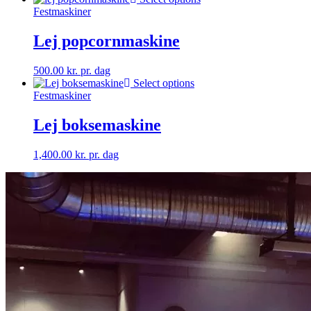
Festmaskiner
Lej popcornmaskine
500.00
kr.
pr. dag
Select options
Festmaskiner
Lej boksemaskine
1,400.00
kr.
pr. dag