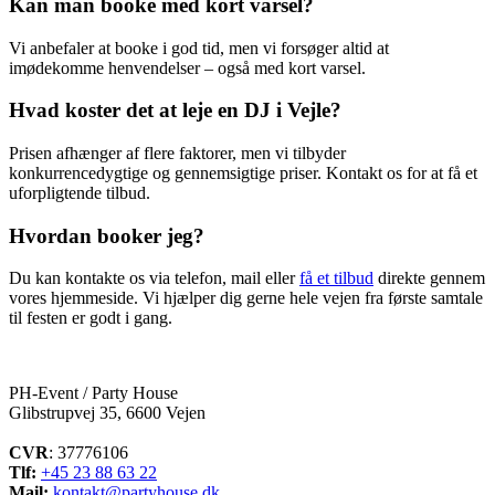
Kan man booke med kort varsel?
Vi anbefaler at booke i god tid, men vi forsøger altid at
imødekomme henvendelser – også med kort varsel.
Hvad koster det at leje en DJ i Vejle?
Prisen afhænger af flere faktorer, men vi tilbyder
konkurrencedygtige og gennemsigtige priser. Kontakt os for at få et
uforpligtende tilbud.
Hvordan booker jeg?
Du kan kontakte os via telefon, mail eller
få et tilbud
direkte gennem
vores hjemmeside. Vi hjælper dig gerne hele vejen fra første samtale
til festen er godt i gang.
PH-Event / Party House
Glibstrupvej 35, 6600 Vejen
CVR
: 37776106
Tlf:
+45 23 88 63 22
Mail:
kontakt@partyhouse.dk