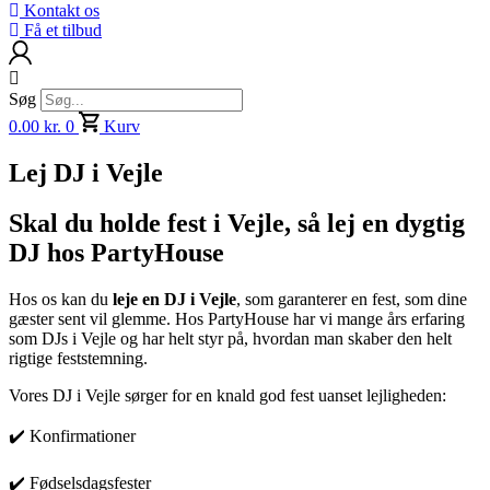
Kontakt os
Få et tilbud
Søg
0.00
kr.
0
Kurv
Lej DJ i Vejle
Skal du holde fest i Vejle, så lej en dygtig
DJ hos PartyHouse
Hos os kan du
leje en DJ i Vejle
, som garanterer en fest, som dine
gæster sent vil glemme. Hos PartyHouse har vi mange års erfaring
som DJs i Vejle og har helt styr på, hvordan man skaber den helt
rigtige feststemning.
Vores DJ i Vejle sørger for en knald god fest uanset lejligheden:
✔️ Konfirmationer
✔️ Fødselsdagsfester