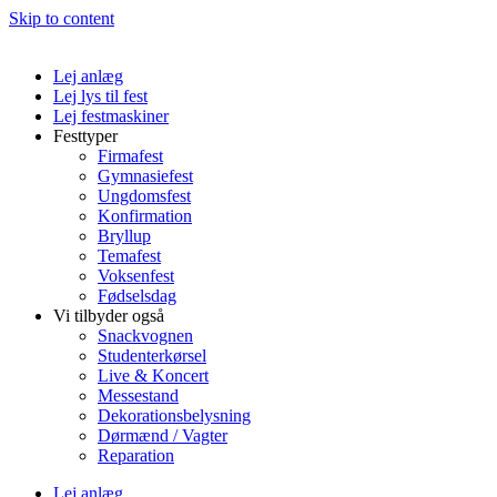
Skip to content
Lej anlæg
Lej lys til fest
Lej festmaskiner
Festtyper
Firmafest
Gymnasiefest
Ungdomsfest
Konfirmation
Bryllup
Temafest
Voksenfest
Fødselsdag
Vi tilbyder også
Snackvognen
Studenterkørsel
Live & Koncert
Messestand
Dekorationsbelysning
Dørmænd / Vagter
Reparation
Lej anlæg