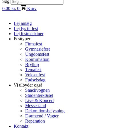
Søg
0.00
kr.
0
Kurv
Lej anlæg
Lej lys til fest
Lej festmaskiner
Festtyper
Firmafest
Gymnasiefest
Ungdomsfest
Konfirmation
Bryllup
Temafest
Voksenfest
Fødselsdag
Vi tilbyder også
Snackvognen
Studenterkørsel
Live & Koncert
Messestand
Dekorationsbelysning
Dørmænd / Vagter
Reparation
Kontakt