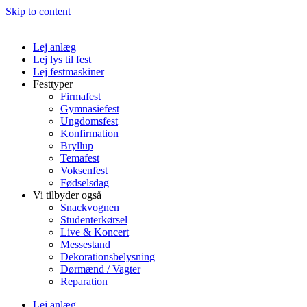
Skip to content
Lej anlæg
Lej lys til fest
Lej festmaskiner
Festtyper
Firmafest
Gymnasiefest
Ungdomsfest
Konfirmation
Bryllup
Temafest
Voksenfest
Fødselsdag
Vi tilbyder også
Snackvognen
Studenterkørsel
Live & Koncert
Messestand
Dekorationsbelysning
Dørmænd / Vagter
Reparation
Lej anlæg