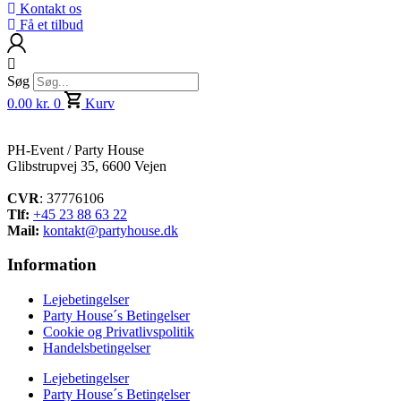
Kontakt os
Få et tilbud
Søg
0.00
kr.
0
Kurv
PH-Event / Party House
Glibstrupvej 35, 6600 Vejen
CVR
: 37776106
Tlf:
+45 23 88 63 22
Mail:
kontakt@partyhouse.dk
Information
Lejebetingelser
Party House´s Betingelser
Cookie og Privatlivspolitik
Handelsbetingelser
Lejebetingelser
Party House´s Betingelser