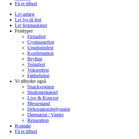
Få et tilbud
Lej anlæg
Lej lys til fest
Lej festmaskiner
Festtyper
Firmafest
Gymnasiefest
Ungdomsfest
Konfirmation
Bryllup
Temafest
Voksenfest
Fødselsdag
Vi tilbyder også
Snackvognen
Studenterkørsel
Live & Koncert
Messestand
Dekorationsbelysning
Dørmænd / Vagter
Reparation
Kontakt
Få et tilbud