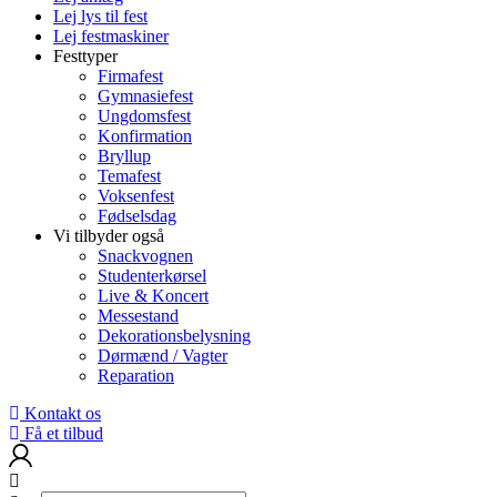
Lej lys til fest
Lej festmaskiner
Festtyper
Firmafest
Gymnasiefest
Ungdomsfest
Konfirmation
Bryllup
Temafest
Voksenfest
Fødselsdag
Vi tilbyder også
Snackvognen
Studenterkørsel
Live & Koncert
Messestand
Dekorationsbelysning
Dørmænd / Vagter
Reparation
Kontakt os
Få et tilbud